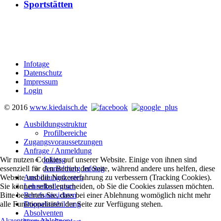
Sportstätten
Infotage
Datenschutz
Impressum
Login
© 2016
www.kiedaisch.de
Ausbildungsstruktur
Profilbereiche
Zugangsvoraussetzungen
Anfrage / Anmeldung
Infotag
Wir nutzen Cookies auf unserer Website. Einige von ihnen sind
Anmeldung Infotag
essenziell für den Betrieb der Seite, während andere uns helfen, diese
Ausbildungskosten
Website und die Nutzererfahrung zu verbessern (Tracking Cookies).
Lehrerkollegium
Sie können selbst entscheiden, ob Sie die Cookies zulassen möchten.
Berufsaussichten
Bitte beachten Sie, dass bei einer Ablehnung womöglich nicht mehr
Doppelausbildung
alle Funktionalitäten der Seite zur Verfügung stehen.
Absolventen
Akzeptieren
Ablehnen